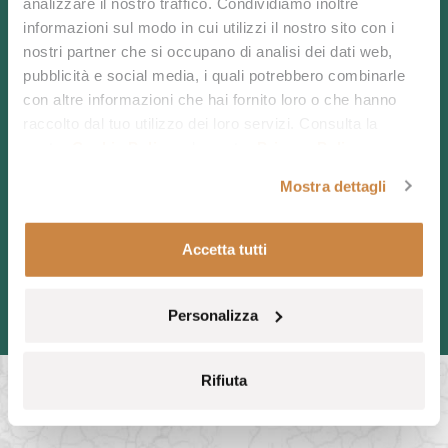
analizzare il nostro traffico. Condividiamo inoltre
informazioni sul modo in cui utilizzi il nostro sito con i
nostri partner che si occupano di analisi dei dati web,
pubblicità e social media, i quali potrebbero combinarle
con altre informazioni che hai fornito loro o che hanno
APPELEZ-NOUS
raccolto dal tuo utilizzo dei loro servizi. Consulta la
nostra
Cookie Policy
e la nostra
Privacy Policy
.
CONTACTEZ-NOUS
Mostra dettagli
RÉSERVEZ
Accetta tutti
Personalizza
Rifiuta