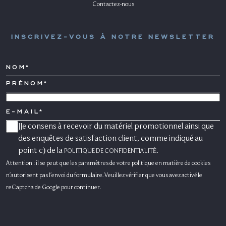
Contactez-nous
INSCRIVEZ-VOUS À NOTRE NEWSLETTER
NOM*
PRÉNOM*
PAYS
E-
MAIL
JJe consens à recevoir du matériel promotionnel ainsi que
CONSENSO
MARKETING
des enquêtes de satisfaction client, comme indiqué au
point c) de la
.
POLITIQUE DE CONFIDENTIALITÉ
Attention : il se peut que les paramètres de votre politique en matière de cookies
n'autorisent pas l'envoi du formulaire. Veuillez vérifier que vous avez activé le
reCaptcha de Google pour continuer.