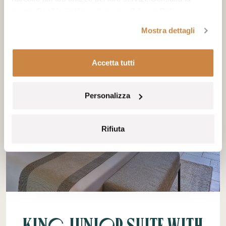
nostra
Cookie Policy
e la nostra
Privacy Policy
.
Mostra dettagli
Accetta tutti
Personalizza
Rifiuta