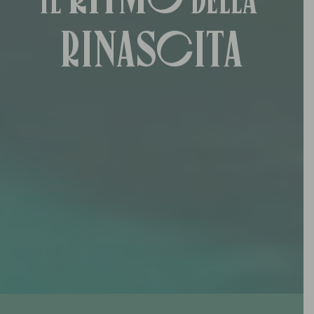
Il
della
Festa
Passione
Natura