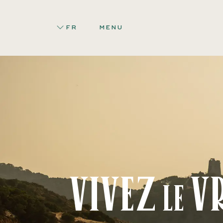
FR
MENU
Vivez
v
le