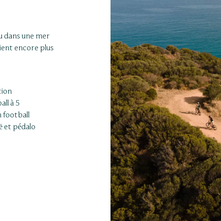
u dans une mer
vient encore plus
tion
all à 5
 football
 et pédalo