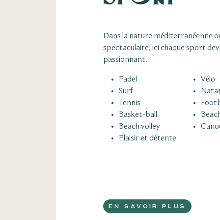
Dans la nature méditerranéenne o
spectaculaire, ici chaque sport de
passionnant.
Padel
Vélo
Surf
Nata
Tennis
Footb
Basket-ball
Beach
Beach volley
Canoë
Plaisir et détente
EN SAVOIR PLUS