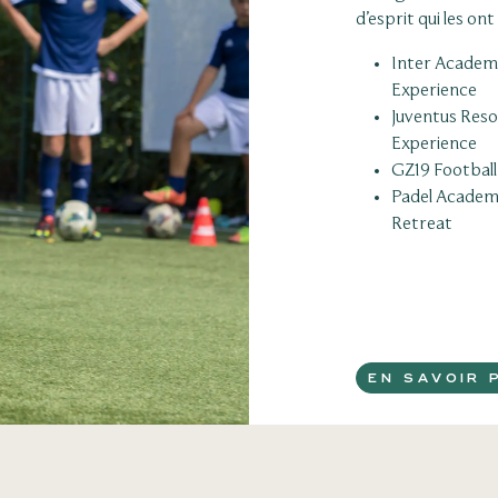
d’esprit qui les on
Inter Academ
Experience
Juventus Reso
Experience
GZ19 Footbal
Padel Academ
Retreat
EN SAVOIR 