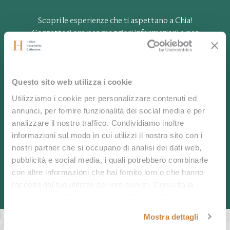
Scopri le esperienze che ti aspettano a Chia!
Contattaci ora per maggiori informazioni e per
vivere un’avventura indimenticabile.
Questo sito web utilizza i cookie
Utilizziamo i cookie per personalizzare contenuti ed
annunci, per fornire funzionalità dei social media e per
CONTATTACI
analizzare il nostro traffico. Condividiamo inoltre
informazioni sul modo in cui utilizzi il nostro sito con i
CHIAMACI
nostri partner che si occupano di analisi dei dati web,
pubblicità e social media, i quali potrebbero combinarle
con altre informazioni che hai fornito loro o che hanno
raccolto dal tuo utilizzo dei loro servizi. Consulta la
nostra
Cookie Policy
e la nostra
Privacy Policy
.
Mostra dettagli