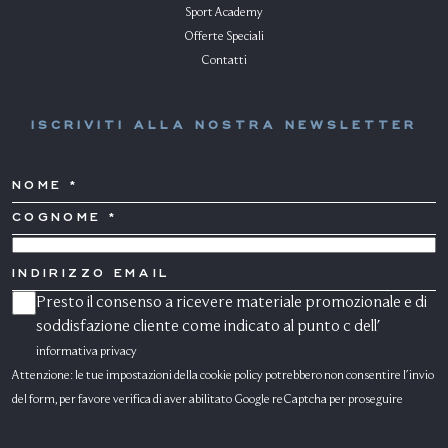
Sport Academy
Offerte Speciali
Contatti
ISCRIVITI ALLA NOSTRA NEWSLETTER
NOME
COGNOME
*
PAESE
INDIRIZZO
EMAIL
Presto il consenso a ricevere materiale promozionale e di
CONSENSO
MARKETING
soddisfazione cliente come indicato al punto c dell'
informativa privacy
Attenzione: le tue impostazioni della cookie policy potrebbero non consentire l'invio
del form, per favore verifica di aver abilitato Google reCaptcha per proseguire