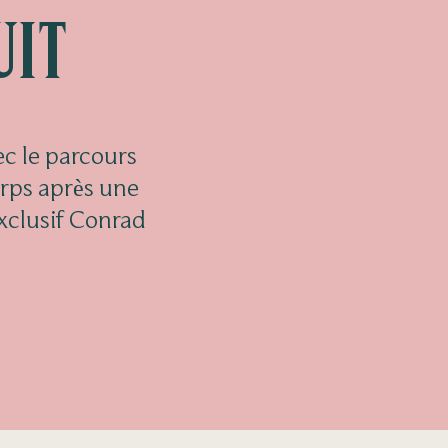
it
ec le parcours
orps après une
xclusif Conrad