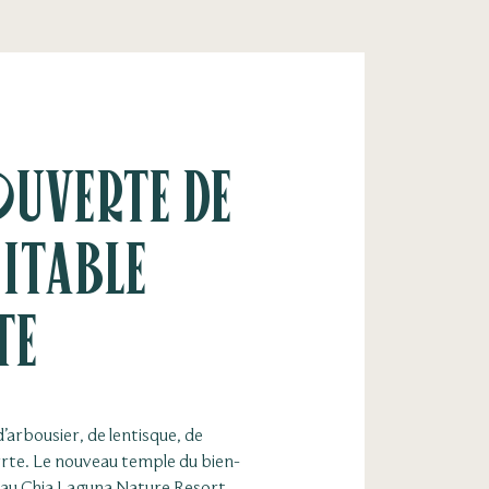
uverte de
ritable
te
’arbousier, de lentisque, de
rte. Le nouveau temple du bien-
 au Chia Laguna Nature Resort,