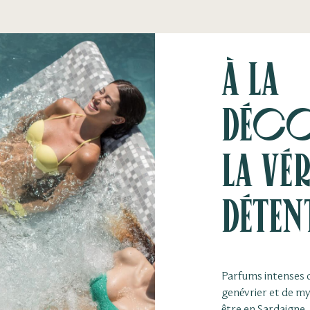
À la
déco
la vé
déten
Parfums intenses d
genévrier et de my
être en Sardaigne,