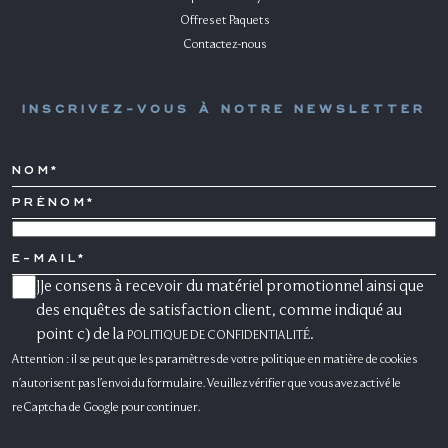
Offres et Paquets
Contactez-nous
INSCRIVEZ-VOUS À NOTRE NEWSLETTER
NOM*
PRÉNOM*
PAYS
E-
MAIL
JJe consens à recevoir du matériel promotionnel ainsi que
CONSENSO
MARKETING
des enquêtes de satisfaction client, comme indiqué au
point c) de la
.
POLITIQUE DE CONFIDENTIALITÉ
Attention : il se peut que les paramètres de votre politique en matière de cookies
n'autorisent pas l'envoi du formulaire. Veuillez vérifier que vous avez activé le
reCaptcha de Google pour continuer.