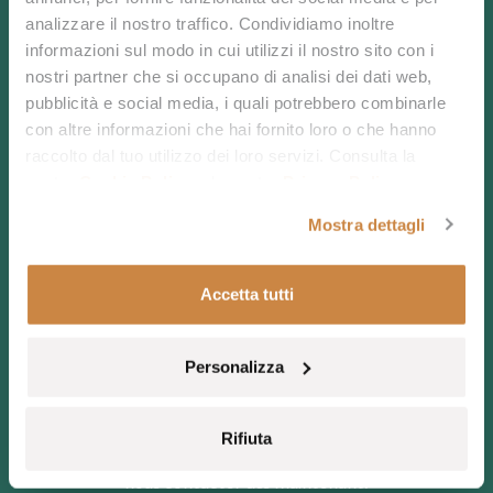
analizzare il nostro traffico. Condividiamo inoltre
Vivez la plus belle
informazioni sul modo in cui utilizzi il nostro sito con i
nostri partner che si occupano di analisi dei dati web,
pubblicità e social media, i quali potrebbero combinarle
des mers : réservez
con altre informazioni che hai fornito loro o che hanno
raccolto dal tuo utilizzo dei loro servizi. Consulta la
dès maintenant!
nostra
Cookie Policy
e la nostra
Privacy Policy
.
Mostra dettagli
Accetta tutti
Les vacances en Sardaigne dont vous avez toujours
rêvé sont imminentes : offrez-vous une pause,
profitez des traditions anciennes et des lieux uniques.
Personalizza
Une minute suffit pour réserver, directement ici.
Choisissez vos vacances dès maintenant.
Si vous préférez vous laisser guider dans le choix de
Rifiuta
l’expérience qui vous convient le mieux, vous pouvez
nous contacter dès maintenant.