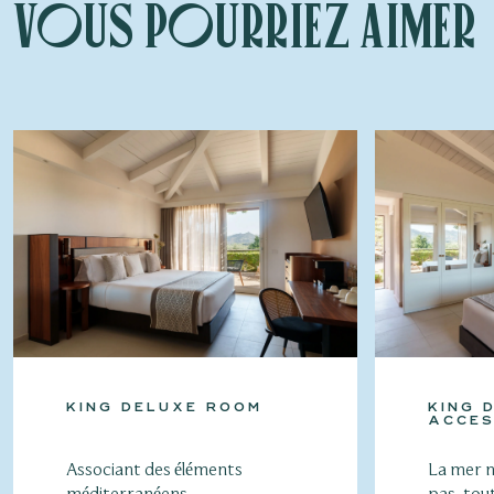
Vous pourriez aimer
KING DELUXE ROOM
KING 
ACCES
Associant des éléments
La mer n