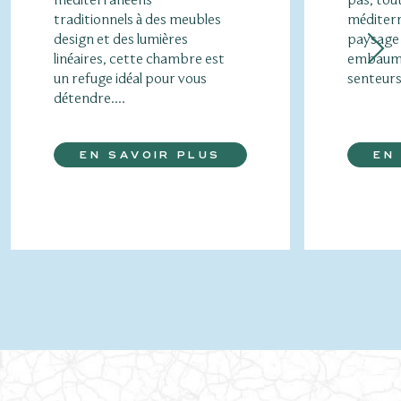
méditerranéens
pas, tou
traditionnels à des meubles
méditerr
design et des lumières
paysage 
linéaires, cette chambre est
embaume 
un refuge idéal pour vous
senteurs
détendre....
EN SAVOIR PLUS
EN