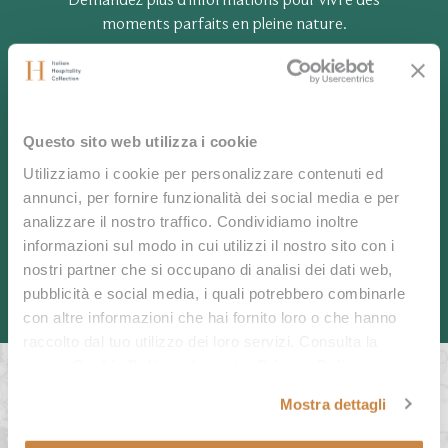
Demandez plus d’informations pour vivre des
moments parfaits en pleine nature.
Questo sito web utilizza i cookie
CONTACTEZ-NOUS
Utilizziamo i cookie per personalizzare contenuti ed
annunci, per fornire funzionalità dei social media e per
APPELEZ-NOUS
analizzare il nostro traffico. Condividiamo inoltre
informazioni sul modo in cui utilizzi il nostro sito con i
nostri partner che si occupano di analisi dei dati web,
pubblicità e social media, i quali potrebbero combinarle
con altre informazioni che hai fornito loro o che hanno
raccolto dal tuo utilizzo dei loro servizi. Consulta la
nostra
Cookie Policy
e la nostra
Privacy Policy
.
Mostra dettagli