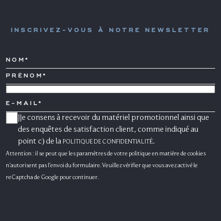
INSCRIVEZ-VOUS À NOTRE NEWSLETTER
NOM*
PRÉNOM*
PAYS
E-
MAIL
JJe consens à recevoir du matériel promotionnel ainsi que
CONSENSO
MARKETING
des enquêtes de satisfaction client, comme indiqué au
point c) de la
.
POLITIQUE DE CONFIDENTIALITÉ
Attention : il se peut que les paramètres de votre politique en matière de cookies
n'autorisent pas l'envoi du formulaire. Veuillez vérifier que vous avez activé le
reCaptcha de Google pour continuer.