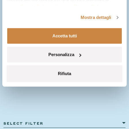
nostra
Cookie Policy
e la nostra
Privacy Policy
.
Respirez la vraie
Mostra dettagli
Chia
Accetta tutti
Découvrez le savoir-faire artisanal de la région en participant à des
Personalizza
ateliers issus de la tradition. Sélectionnées avec le plus grand soin et
facilement accessibles depuis chaque hôtel, ces expériences vous
Rifiuta
permettront de vous connecter à la culture et à la communauté
locales.
SELECT FILTER