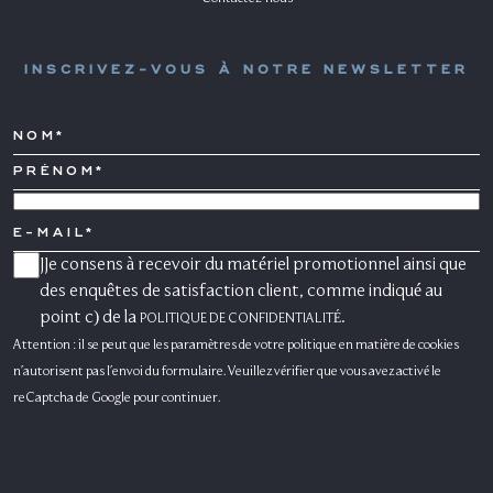
INSCRIVEZ-VOUS À NOTRE NEWSLETTER
NOM*
PRÉNOM*
PAYS
E-
MAIL
JJe consens à recevoir du matériel promotionnel ainsi que
CONSENSO
MARKETING
des enquêtes de satisfaction client, comme indiqué au
point c) de la
.
POLITIQUE DE CONFIDENTIALITÉ
Attention : il se peut que les paramètres de votre politique en matière de cookies
n'autorisent pas l'envoi du formulaire. Veuillez vérifier que vous avez activé le
reCaptcha de Google pour continuer.