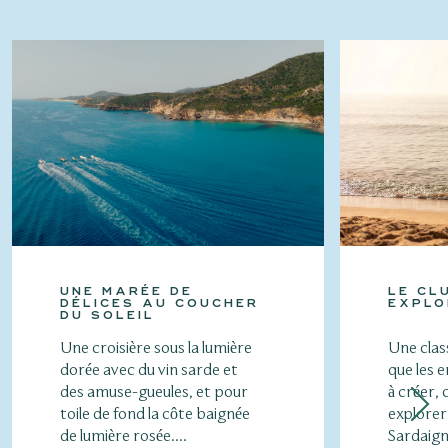
UNE MARÉE DE
LE CL
DÉLICES AU COUCHER
EXPLO
DU SOLEIL
Une croisière sous la lumière
Une clas
dorée avec du vin sarde et
que les 
des amuse-gueules, et pour
à créer, 
toile de fond la côte baignée
explorer 
de lumière rosée....
Sardaigne