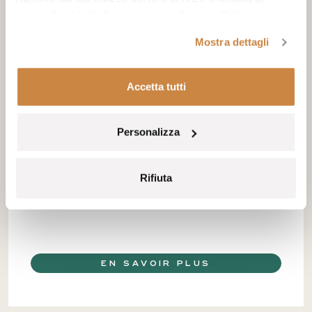
nostra
Cookie Policy
e la nostra
Privacy Policy
.
Mostra dettagli
Accetta tutti
Mezze
Personalizza
Une cuisine issue de la Méditerranée orientale qui propose
des mezzés aux couleurs vives, des salades fraîches et de
Rifiuta
copieuses assiettes à partager dans un cadre détendu en
bord de piscine
EN SAVOIR PLUS