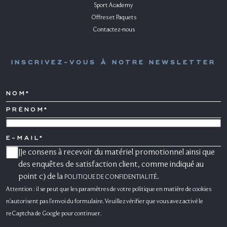
Sport Academy
Offres et Paquets
Contactez-nous
INSCRIVEZ-VOUS À NOTRE NEWSLETTER
NOM*
PRÉNOM*
PAYS
E-
MAIL
JJe consens à recevoir du matériel promotionnel ainsi que
CONSENSO
MARKETING
des enquêtes de satisfaction client, comme indiqué au
point c) de la
.
POLITIQUE DE CONFIDENTIALITÉ
Attention : il se peut que les paramètres de votre politique en matière de cookies
n'autorisent pas l'envoi du formulaire. Veuillez vérifier que vous avez activé le
reCaptcha de Google pour continuer.