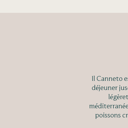
Il Canneto e
déjeuner jus
légère
méditerranée
poissons cru