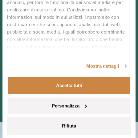
Prenota ora o contattaci per vivere la tua esperienza
annunci, per fornire funzionalità dei social media e per
su misura.
analizzare il nostro traffico. Condividiamo inoltre
informazioni sul modo in cui utilizzi il nostro sito con i
nostri partner che si occupano di analisi dei dati web,
pubblicità e social media, i quali potrebbero combinarle
con altre informazioni che hai fornito loro o che hanno
raccolto dal tuo utilizzo dei loro servizi. Consulta la
SCRIVICI
nostra
Cookie Policy
e la nostra
Privacy Policy
.
CHIAMACI
Mostra dettagli
PRENOTA
Accetta tutti
Personalizza
Rifiuta