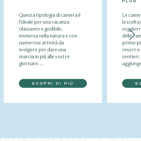
PLUS
Questa tipologia di camera è
Le camer
l’ideale per una vacanza
la scelta
rilassante e godibile,
soggiorn
immersa nella natura e con
delle cam
numerose attività da
primo pi
svolgere per dare una
resort e 
marcia in più alle vostre
sentieri. 
giornate. ...
aggiunge
SCOPRI DI PIÙ
S