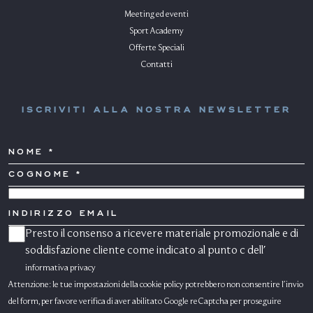
Meeting ed eventi
Sport Academy
Offerte Speciali
Contatti
ISCRIVITI ALLA NOSTRA NEWSLETTER
NOME
COGNOME
*
PAESE
INDIRIZZO
EMAIL
Presto il consenso a ricevere materiale promozionale e di
CONSENSO
MARKETING
soddisfazione cliente come indicato al punto c dell'
informativa privacy
Attenzione: le tue impostazioni della cookie policy potrebbero non consentire l'invio
del form, per favore verifica di aver abilitato Google reCaptcha per proseguire