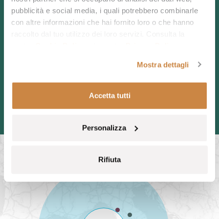
pubblicità e social media, i quali potrebbero combinarle
CHIAMACI
con altre informazioni che hai fornito loro o che hanno
raccolto dal tuo utilizzo dei loro servizi. Consulta la
CONTATTACI
nostra
Cookie Policy
e la nostra
Privacy Policy
.
Mostra dettagli
PRENOTA
Accetta tutti
Personalizza
Rifiuta