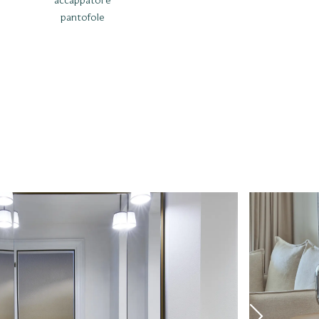
accappatoi e
pantofole