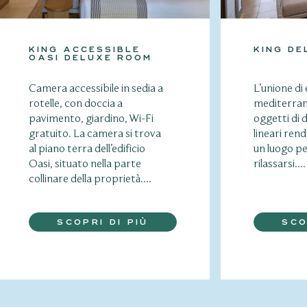
KING ACCESSIBLE
KING DE
OASI DELUXE ROOM
Camera accessibile in sedia a
L’unione di
rotelle, con doccia a
mediterrane
pavimento, giardino, Wi-Fi
oggetti di d
gratuito. La camera si trova
lineari ren
al piano terra dell’edificio
un luogo pe
Oasi, situato nella parte
rilassarsi....
collinare della proprietà....
SCOPRI DI PIÙ
SCO