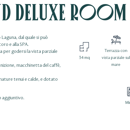
d Deluxe Room
 Laguna, dal quale si può
toro e alla SPA.
Terrazza con
a per godersi la vista parziale
34 mq
vista parziale su
mare
inizione, macchinetta del caffè,
mature tenui e calde, e dotato
o aggiuntivo.
Mi