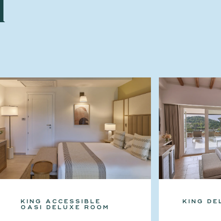
i
KING ACCESSIBLE
KING DE
OASI DELUXE ROOM