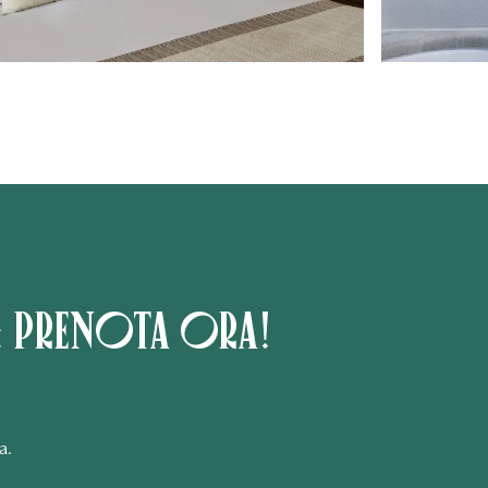
: prenota ora!
a.