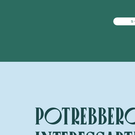
S
Potrebber