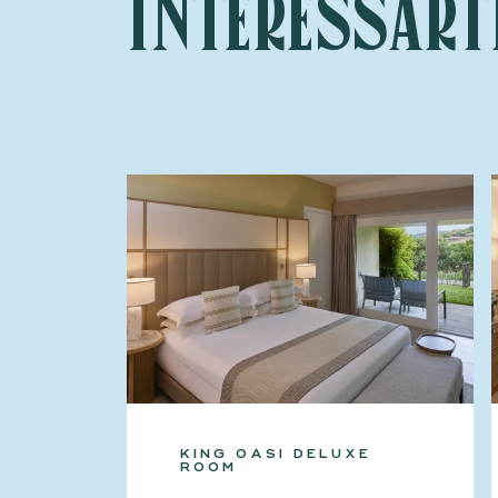
interessart
KING OASI DELUXE
ROOM