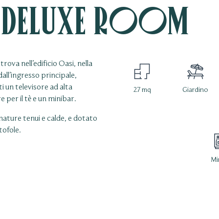
 Deluxe Room
trova nell’edificio Oasi, nella
dall’ingresso principale,
 un televisore ad alta
27 mq
Giardino
e per il tè e un minibar.
mature tenui e calde, e dotato
tofole.
Mi