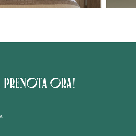
: prenota ora!
a.