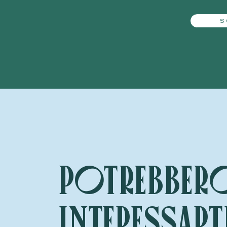
S
Potrebber
interessart