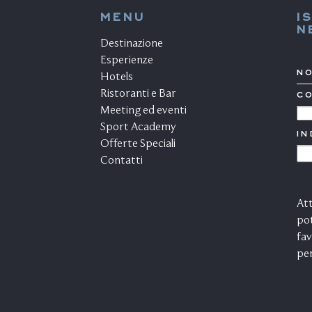
MENU
I
N
Destinazione
Esperienze
N
Hotels
Ristoranti e Bar
C
*
Meeting ed eventi
P
Sport Academy
IN
EM
Offerte Speciali
C
Contatti
M
Att
pot
fav
pe