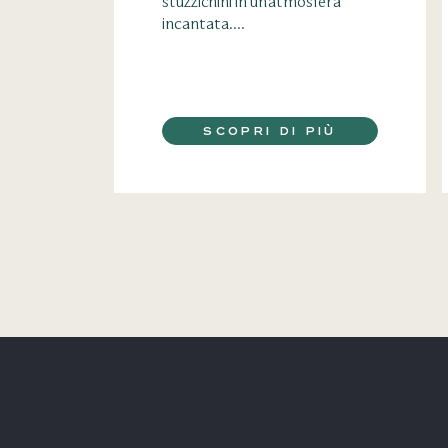
stuzzichini in un’atmosfera
incantata....
SCOPRI DI PIÙ