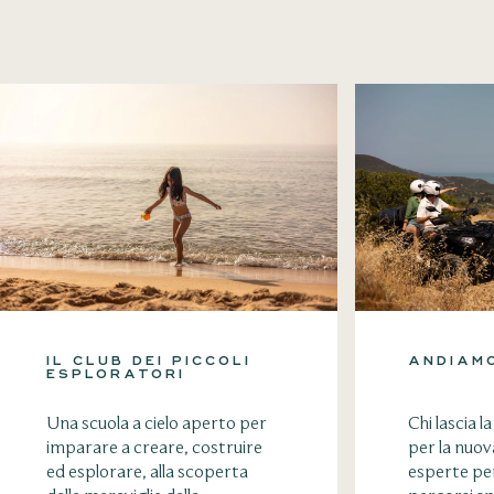
IL CLUB DEI PICCOLI
ANDIAMO
ESPLORATORI
Una scuola a cielo aperto per
Chi lascia l
imparare a creare, costruire
per la nuo
ed esplorare, alla scoperta
esperte pe