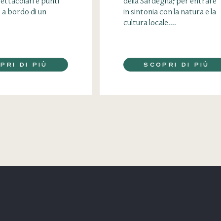
ettacolari e punti
della Sardegna, per entrare
 a bordo di un
in sintonia con la natura e la
cultura locale....
PRI DI PIÙ
SCOPRI DI PIÙ