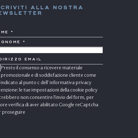
SCRIVITI ALLA NOSTRA
EWSLETTER
OME
OGNOME
AESE
DIRIZZO
AIL
Presto il consenso a ricevere materiale
ONSENSO
ARKETING
promozionale e di soddisfazione cliente come
indicato al punto c dell'
informativa privacy
enzione: le tue impostazioni della cookie policy
rebbero non consentire l'invio del form, per
ore verifica di aver abilitato Google reCaptcha
r proseguire