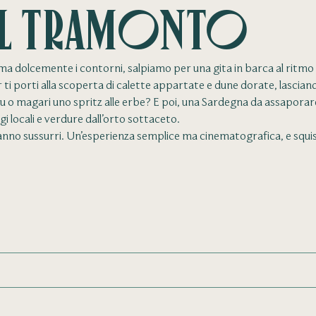
al Tramonto
sfuma dolcemente i contorni, salpiamo per una gita in barca al ritmo
r ti porti alla scoperta di calette appartate e dune dorate, lascian
u o magari uno spritz alle erbe? E poi, una Sardegna da assaporare 
i locali e verdure dall’orto sottaceto.
i si fanno sussurri. Un’esperienza semplice ma cinematografica, e squ