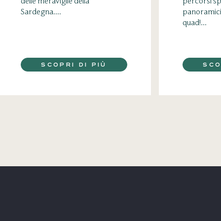
delle meraviglie della
percorsi sp
Sardegna....
panoramici
quad!...
SCOPRI DI PIÙ
SCO