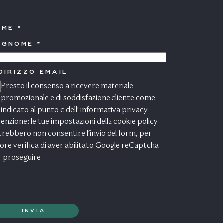
OME
OGNOME
AESE
DIRIZZO
AIL
Presto il consenso a ricevere materiale
ONSENSO
ARKETING
promozionale e di soddisfazione cliente come
indicato al punto c dell'
informativa privacy
enzione: le tue impostazioni della cookie policy
rebbero non consentire l'invio del form, per
ore verifica di aver abilitato Google reCaptcha
r proseguire