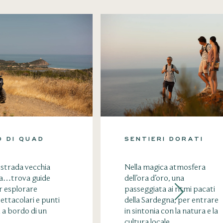
 DI QUAD
SENTIERI DORATI
a strada vecchia
Nella magica atmosfera
va…trova guide
dell’ora d’oro, una
r esplorare
passeggiata ai ritmi pacati
ettacolari e punti
della Sardegna, per entrare
 a bordo di un
in sintonia con la natura e la
cultura locale....