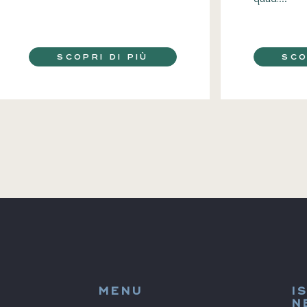
SCOPRI DI PIÙ
SCO
MENU
I
N