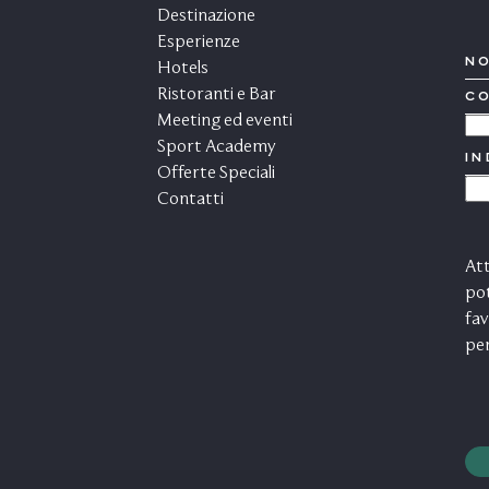
Destinazione
Esperienze
N
Hotels
Ristoranti e Bar
C
*
Meeting ed eventi
P
Sport Academy
IN
EM
Offerte Speciali
C
Contatti
M
Att
pot
fav
pe