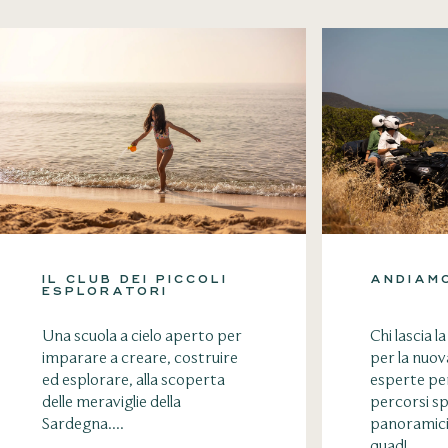
IL CLUB DEI PICCOLI
ANDIAMO
ESPLORATORI
Una scuola a cielo aperto per
Chi lascia l
imparare a creare, costruire
per la nuo
ed esplorare, alla scoperta
esperte pe
delle meraviglie della
percorsi sp
Sardegna....
panoramici
quad!...