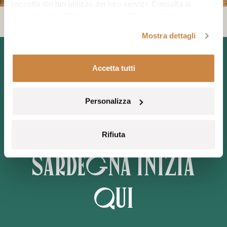
raccolto dal tuo utilizzo dei loro servizi. Consulta la
nostra
Cookie Policy
e la nostra
Privacy Policy
.
Mostra dettagli
Accetta tutti
Il tuo viaggio
Personalizza
nel cuore della
Rifiuta
Sardegna inizia
qui