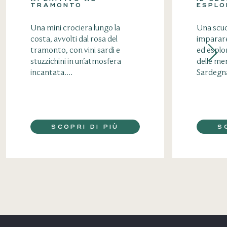
TRAMONTO
ESPLO
Una mini crociera lungo la
Una scuo
costa, avvolti dal rosa del
imparare
tramonto, con vini sardi e
ed esplo
stuzzichini in un’atmosfera
delle mer
incantata....
Sardegna
SCOPRI DI PIÙ
S