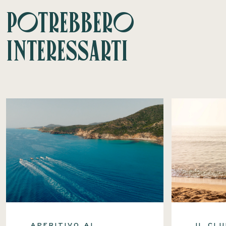
Potrebbero
interessarti
APERITIVO AL
IL CLU