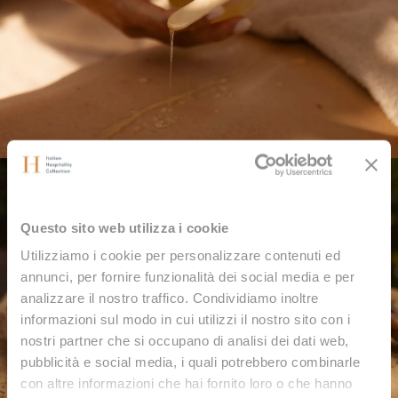
Questo sito web utilizza i cookie
Utilizziamo i cookie per personalizzare contenuti ed
annunci, per fornire funzionalità dei social media e per
analizzare il nostro traffico. Condividiamo inoltre
informazioni sul modo in cui utilizzi il nostro sito con i
nostri partner che si occupano di analisi dei dati web,
pubblicità e social media, i quali potrebbero combinarle
con altre informazioni che hai fornito loro o che hanno