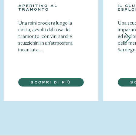
APERITIVO AL
IL CLU
TRAMONTO
ESPLO
Una mini crociera lungo la
Una scuo
costa, avvolti dal rosa del
imparare
tramonto, con vini sardi e
ed esplo
stuzzichini in un’atmosfera
delle mer
incantata....
Sardegna
SCOPRI DI PIÙ
S